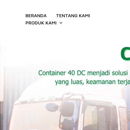
Lewati
ke
BERANDA
TENTANG KAMI
konten
PRODUK KAMI
Dus Kerupuk FANNI 40 DC