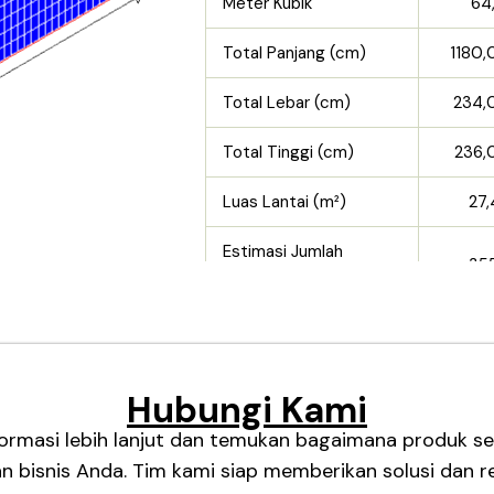
Meter Kubik
64
Total Panjang (cm)
1180,
Total Lebar (cm)
234,
Total Tinggi (cm)
236,
Luas Lantai (m²)
27,
Estimasi Jumlah
35
Muatan
Hubungi Kami
formasi lebih lanjut dan temukan bagaimana produk se
bisnis Anda. Tim kami siap memberikan solusi dan re