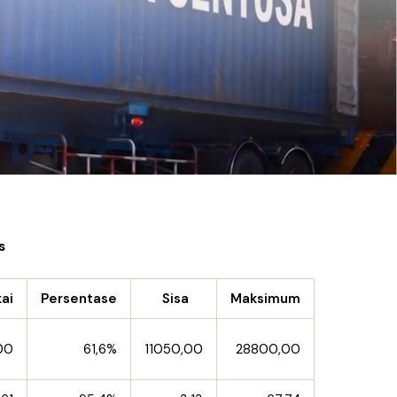
s
ai
Persentase
Sisa
Maksimum
00
61,6%
11050,00
28800,00