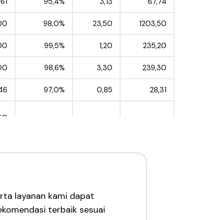
,61
95,4%
3,13
67,74
00
98,0%
23,50
1203,50
00
99,5%
1,20
235,20
00
98,6%
3,30
239,30
46
97,0%
0,85
28,31
50
rta layanan kami dapat
komendasi terbaik sesuai