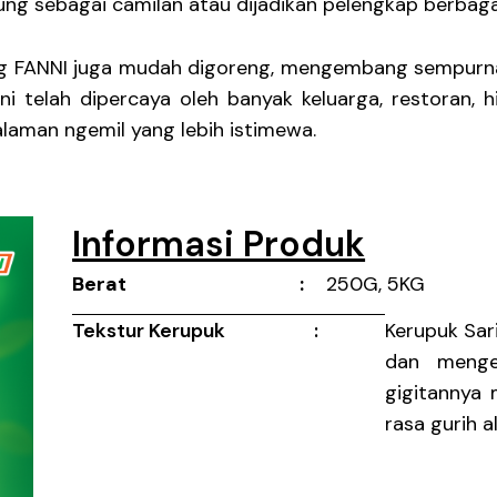
ng sebagai camilan atau dijadikan pelengkap berbaga
ang FANNI juga mudah digoreng, mengembang sempurna
ini telah dipercaya oleh banyak keluarga, restoran
laman ngemil yang lebih istimewa.
Informasi Produk
Berat :
250G, 5KG
Ukuran :
Diameter ± 3,5 Cm
Tekstur Kerupuk :
Kerupuk Sar
dan menge
gigitannya
rasa gurih a