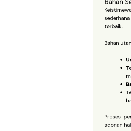
Bahan S
Keistimew
sederhana
terbaik.
Bahan utam
U
T
m
B
T
ba
Proses pe
adonan halu