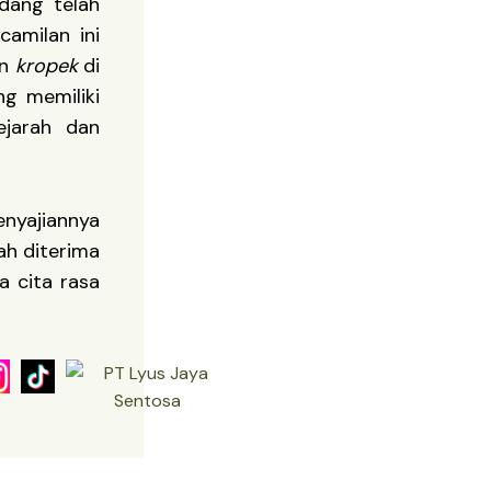
udang telah
camilan ini
an
kropek
di
ng memiliki
ejarah dan
enyajiannya
h diterima
a cita rasa