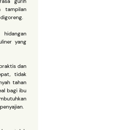
rasa gurih
 tampilan
digoreng.
i hidangan
uliner yang
praktis dan
pat, tidak
nyah tahan
al bagi ibu
embutuhkan
penyajian.