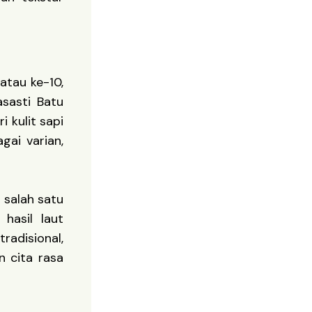
atau ke-10,
asasti Batu
 kulit sapi
gai varian,
 salah satu
hasil laut
radisional,
n cita rasa