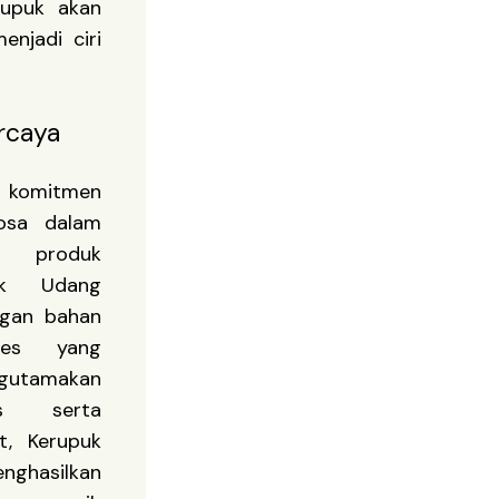
rupuk akan
njadi ciri
rcaya
i komitmen
osa dalam
 produk
puk Udang
ngan bahan
ses yang
utamakan
as serta
t, Kerupuk
hasilkan