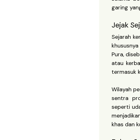
garing yan
Jejak Se
Sejarah ke
khususnya 
Pura, diseb
atau kerba
termasuk k
Wilayah pe
sentra pr
seperti ud
menjadikan
khas dan k