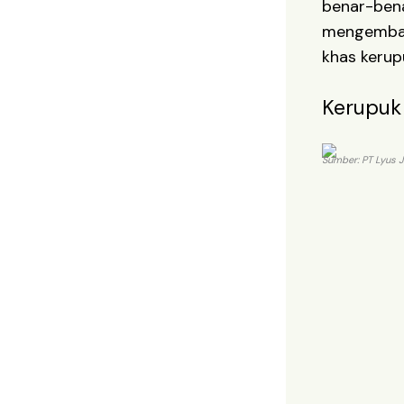
benar-ben
mengemban
khas kerup
Kerupuk 
Sumber: PT Lyus J