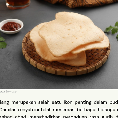
Jaya Sentosa
dang merupakan salah satu ikon penting dalam buda
 Camilan renyah ini telah menemani berbagai hidanga
rabad-abad, menghadirkan perpaduan rasa gurih d