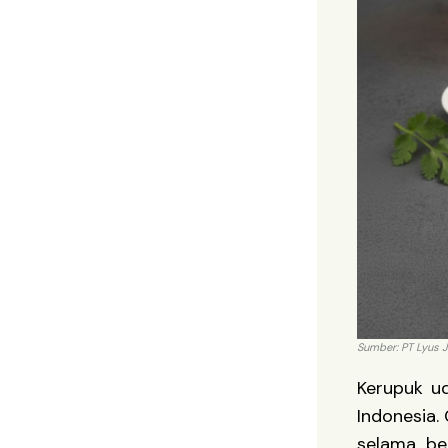
Sumber: PT Lyus 
Kerupuk u
Indonesia.
selama be