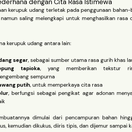
ederhana dengan Cita Rasa Istimewa
aan kerupuk udang terletak pada penggunaan bahan-
 namun saling melengkapi untuk menghasilkan rasa d
a kerupuk udang antara lain:
dang segar
, sebagai sumber utama rasa gurih khas la
epung tapioka
, yang memberikan tekstur r
engembang sempurna
awang putih
, untuk memperkaya cita rasa
elur
, berfungsi sebagai pengikat agar adonan meny
ik
mbuatannya dimulai dari pencampuran bahan hing
s, kemudian dikukus, diiris tipis, dan dijemur sampai 