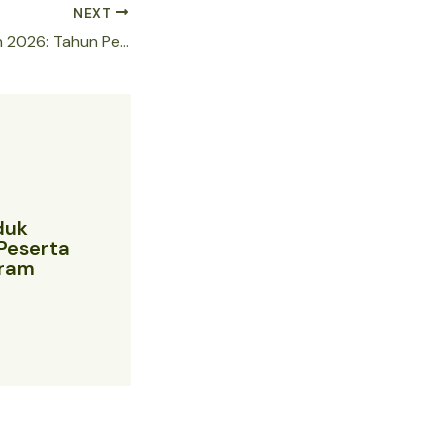
NEXT
Shio Kuda di Tahun 2026: Tahun Penuh Kesan dan Peluang!
duk
Peserta
gram