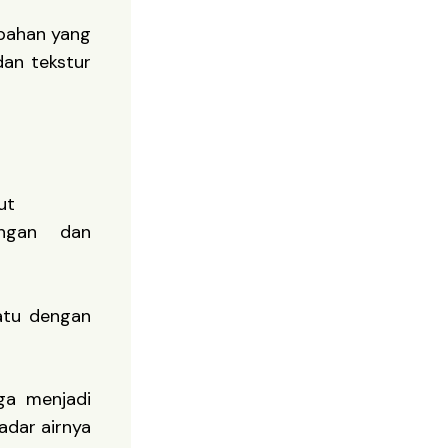
bahan yang
an tekstur
ut
ingan dan
atu dengan
ga menjadi
kadar airnya