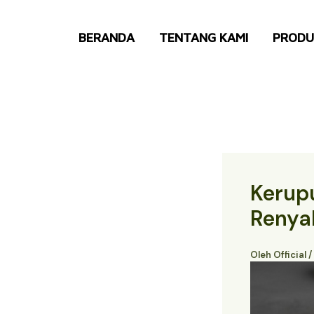
Lewati
ke
BERANDA
TENTANG KAMI
PRODU
konten
Kerupu
Renya
Oleh
Official
/