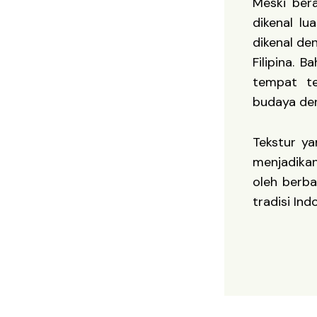
Meski bera
dikenal lu
dikenal de
Filipina. 
tempat te
budaya den
Tekstur ya
menjadika
oleh berba
tradisi In