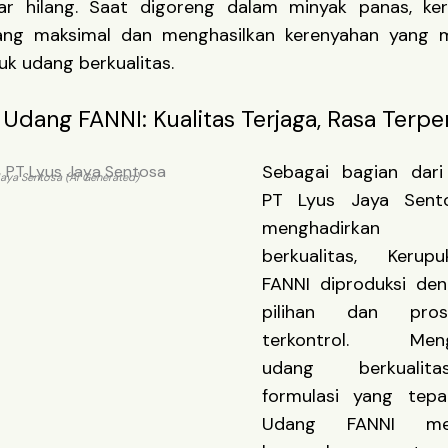
ar hilang. Saat digoreng dalam minyak panas, ke
g maksimal dan menghasilkan kerenyahan yang me
uk udang berkualitas.
Udang FANNI: Kualitas Terjaga, Rasa Terpe
Sebagai bagian dar
aya Sentosa (AI Generated)
PT Lyus Jaya Sent
menghadirkan
berkualitas, Keru
FANNI diproduksi de
pilihan dan pro
terkontrol. Meng
udang berkualit
formulasi yang tepa
Udang FANNI meng