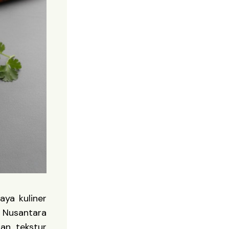
ya kuliner
n Nusantara
an tekstur