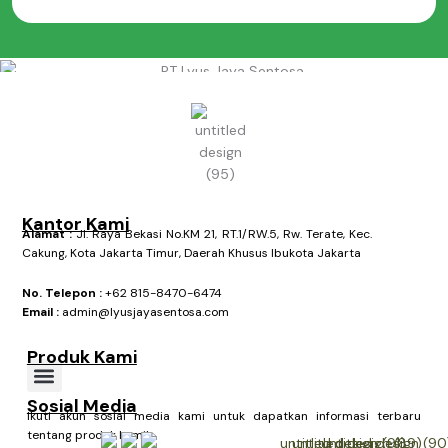
Kantor Kami
Alamat :
Jl. Raya Bekasi No.KM 21, RT.1/RW.5, Rw. Terate, Kec.
Cakung, Kota Jakarta Timur, Daerah Khusus Ibukota Jakarta
No. Telepon :
+62 815-8470-6474
Email :
admin@lyusjayasentosa.com
Produk Kami
Sosial Media
Gula & Garam
Ikuti akun sosial media kami untuk dapatkan informasi terbaru
tentang produk kami!