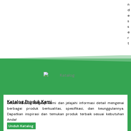
n
d
e
s
s
e
r
t
Katalog Produk Kami
Unduh katalog lengkap kami dan jelajahi informasi detail mengenai
berbagai produk berkualitas, spesifikasi, dan keunggulannya.
Dapatkan inspirasi dan temukan produk terbaik sesuai kebutuhan
Anda!
Unduh Katalog