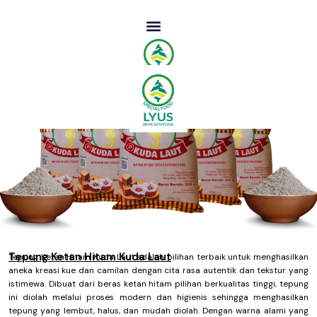
Lewati
ke
konten
Tepung Ketan Hitam Kuda Laut
Tepung Ketan Hitam Kuda Laut adalah pilihan terbaik untuk menghasilkan
aneka kreasi kue dan camilan dengan cita rasa autentik dan tekstur yang
istimewa. Dibuat dari beras ketan hitam pilihan berkualitas tinggi, tepung
ini diolah melalui proses modern dan higienis sehingga menghasilkan
tepung yang lembut, halus, dan mudah diolah. Dengan warna alami yang