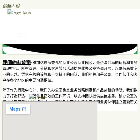
跳至内容
联系我们
PT Lyus Jaya Sentosa
联系我们了解更多信息，探索我们的产品和服务如何助力您的业务增长。我们
的团队随时准备为您提供量身定制的最佳解决方案和建议。
我们的办公室
我们的办公室位于雅加达东部查孔的商业公园商业园区，是圣淘沙岛的运营和业务
管理中心。所有管理、分销和客户服务活动均在此办公室协调开展，以确保高效专
业的运营。凭借完善的设施和一支精干的团队，我们的总部是公司、合作伙伴和客
户在各个地区的主要沟通枢纽。
除了作为行政中心外，我们的办公室也是业务战略制定和产品创新的场所。我们致
力于打造舒适、现代化且高效的工作环境，以支持团队提供最佳服务。该办公室的
设立体现了我们对持续增长、发展以及与国内外所有客户和业务伙伴建立更紧密关
系的承诺。