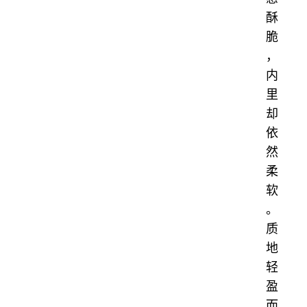
酥
脆
，
内
里
却
依
然
柔
软
。
质
地
轻
盈
而