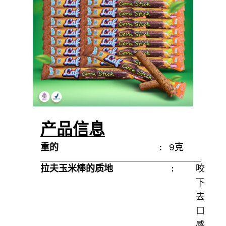
产品信息
重的 :
9克
尺寸
:
不适用
拉夫玉米棒的质地 :
咬
下
去
口
感