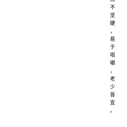
不
坚
硬
，
易
于
咀
嚼
，
老
少
皆
宜
。