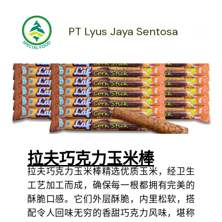
跳
至
内
PT Lyus Jaya Sentosa
容
拉夫巧克力玉米棒
拉夫巧克力玉米棒精选优质玉米，经卫生
工艺加工而成，确保每一根都拥有完美的
酥脆口感。它们外层酥脆，内里松软，搭
配令人回味无穷的香甜巧克力风味，堪称