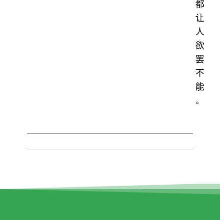
都
让
人
欲
罢
不
能
。