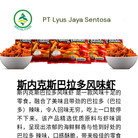
跳
至
内
PT Lyus Jaya Sentosa
容
斯内克斯巴拉多风味虾
斯内克斯巴拉多风味虾 是一款风味十足的
零食，融合了美味且带劲的巴拉多（巴拉
多）辣味，令人回味无穷，吃上一口就停
不下来。该产品精选优质原料与虾味调
料，呈现出浓郁的海鲜鲜香与恰到好处的
巴拉多 辣味，口感酥脆，带来极佳的零食