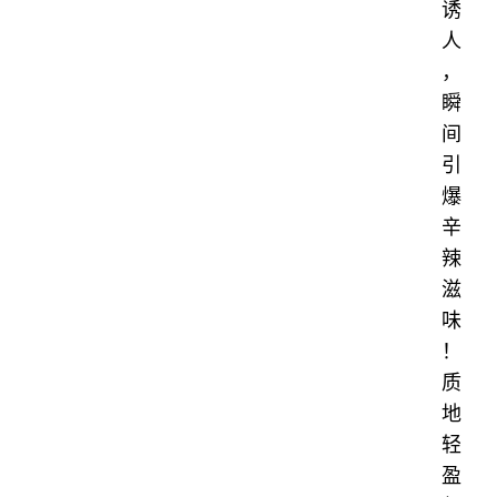
诱
人
，
瞬
间
引
爆
辛
辣
滋
味
！
质
地
轻
盈