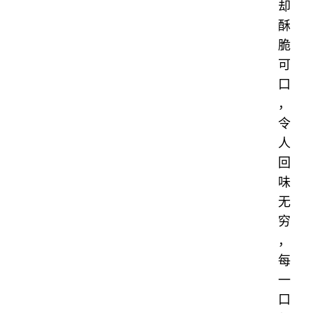
却
酥
脆
可
口
，
令
人
回
味
无
穷
，
每
一
口