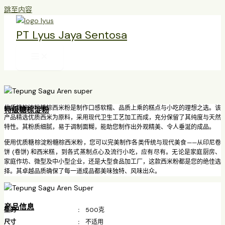
跳至内容
PT Lyus Jaya Sentosa
优质糖棕淀粉糖棕西米粉是制作口感软糯、品质上乘的糕点与小吃的理想之选。该
特级糖棕淀粉
产品精选优质西米为原料，采用现代卫生工艺加工而成，充分保留了其纯度与天然
特性。其粉质细腻，易于调制面糊，能助您制作出外观精美、令人垂涎的成品。
使用优质糖棕淀粉糖棕西米粉，您可以完美制作各类传统与现代美食——从印尼卷
饼 (卷饼) 和西米糕，到各式蒸制点心及流行小吃，应有尽有。无论是家庭厨房、
家庭作坊、微型及中小型企业，还是大型食品加工厂，这款西米粉都是您的绝佳选
择。其卓越品质确保了每一道成品都美味独特、风味出众。
产品信息
重的 :
500克
尺寸 :
不适用